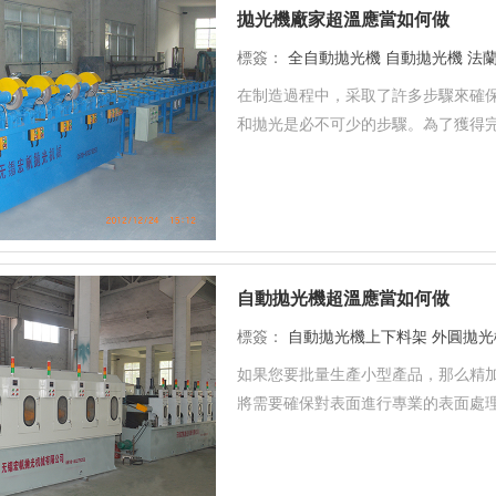
拋光機廠家超溫應當如何做
標簽：
全自動拋光機
自動拋光機
法
在制造過程中，采取了許多步驟來確
和拋光是必不可少的步驟。為了獲得完
自動拋光機超溫應當如何做
標簽：
自動拋光機上下料架
外圓拋光
如果您要批量生產小型產品，那么精
將需要確保對表面進行專業的表面處理