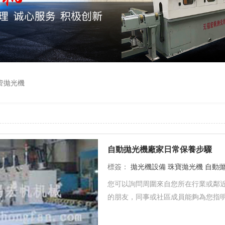
管拋光機
自動拋光機廠家日常保養步驟
標簽：
拋光機設備
珠寶拋光機
自動
您可以詢問周圍來自您所在行業或鄰
的朋友，同事或社區成員能夠為您指明