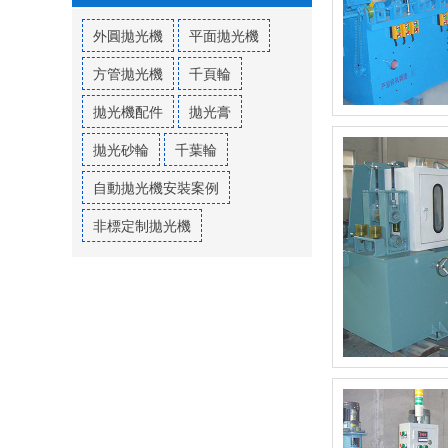
外圓拋光機
平面拋光機
方管拋光機
千頁輪
拋光機配件
拋光膏
拋光砂輪
千葉輪
自動拋光機安裝案例
非標定制拋光機