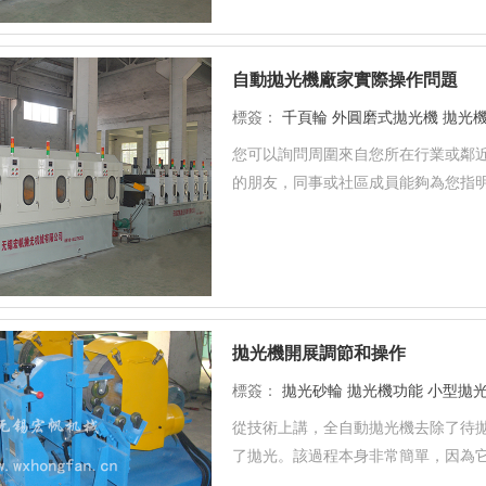
自動拋光機廠家實際操作問題
標簽：
千頁輪
外圓磨式拋光機
拋光
您可以詢問周圍來自您所在行業或鄰
的朋友，同事或社區成員能夠為您指明
拋光機開展調節和操作
標簽：
拋光砂輪
拋光機功能
小型拋
從技術上講，全自動拋光機去除了待
了拋光。該過程本身非常簡單，因為它