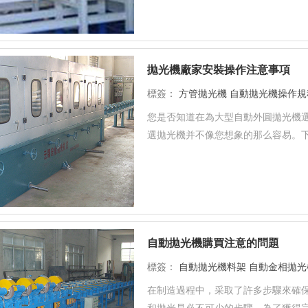
拋光機廠家安裝操作注意事項
標簽：
方管拋光機
自動拋光機操作規
您是否知道在為大型自動外圓拋光機選
選拋光機并不像您想象的那么容易。下
自動拋光機購買注意的問題
標簽：
自動拋光機料架
自動金相拋光
在制造過程中，采取了許多步驟來確
和拋光是必不可少的步驟。為了獲得完