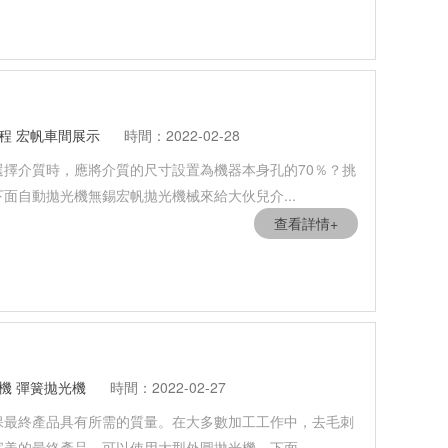
程
宏帆車間展示
時間：2022-02-28
擇介質時，應將介質的尺寸設置為機器本身孔的70％？挑
面自動拋光機無錫宏帆拋光機械來給大伙兒介...
查看詳情+
機
彈簧拋光機
時間：2022-02-27
保最終產品具有所需的質量。在大多數加工工作中，去毛刺
美的最終產品，可以使用大型外圓拋光機。下面...