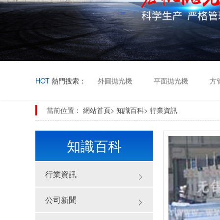
公司新聞
常見問題
工程案例
聯系宏帆
HOT
熱門搜索：
外圓拋光機
平面拋光機
方
當前位置：
網站首頁
>
知識百科
>
行業資訊
知識百科
行業資訊
公司新聞