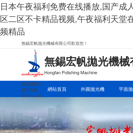
日本午夜福利免费在线播放,国产成人
区二区不卡精品视频,午夜福利天堂在
频精品
無錫宏帆拋光機械有限公司歡迎您！
無錫宏帆拋光機械
Hongfan Polishing Machine
拋光機配件
網站首頁
外圓拋光機
平面拋
關于宏帆
返回上一級
公司簡介
車間展示
知識百科
返回上一級
行業資訊