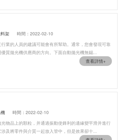
機料架
時間：2022-02-10
近行業的人員的建議可能會有所幫助。通常，您會發現可靠
優質拋光機供應商的方向。下面自動拋光機無錫...
查看詳情+
光機
時間：2022-02-10
拋光物品上的顆粒，并通過振動使鋒利的邊緣變平滑并進行
涉及將零件與介質一起放入管中，但是效果卻十...
查看詳情+