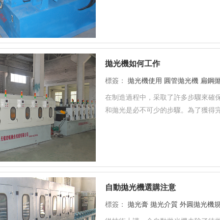
拋光機如何工作
標簽：
拋光機使用
圓管拋光機
扁鋼
在制造過程中，采取了許多步驟來確
和拋光是必不可少的步驟。為了獲得完
自動拋光機選購注意
標簽：
拋光膏
拋光介質
外圓拋光機