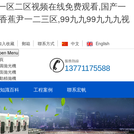
洲一区二区视频在线免费观看,国产一
香蕉尹一二三区,99九九99九九九视
加入收藏
郵箱
聯系方式
中文
English
pen Menu
頁
服務熱線
圓拋光機
13771175588
面拋光機
動精拋機
知識百科
工程案例
聯系宏帆