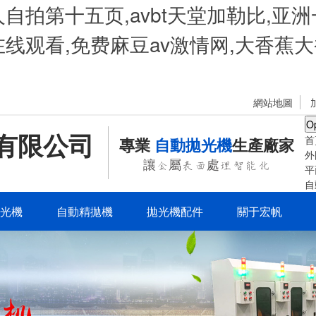
自拍第十五页,avbt天堂加勒比,亚
线观看,免费麻豆av激情网,大香蕉大
網站地圖
O
有限公司
首
專業
自動拋光機
生產廠家
外
讓金屬表面處理智能化
平
自
光機
自動精拋機
拋光機配件
關于宏帆